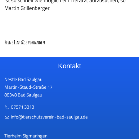
ist so schnell wie möglich ein Tierarzt aufzusuchen, so
Martin Grillenberger.
Keine Einträge vorhanden
Kontakt
Nestle Bad Saulgau
Martin-Staud-Straße 17
88348 Bad Saulgau
07571 3313
nf
t
rsch
tzv
r
n-b
d-s
lg
d
Tierheim Sigmaringen