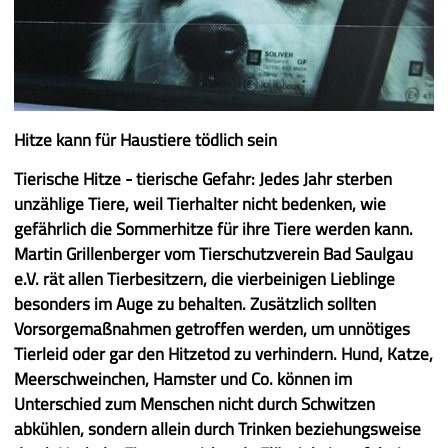
Tierheim Sigmaringen
Nestle Bad Saulgau
Hitze kann für Haustiere tödlich sein
Häufig gestellte Fragen
Tierische Hitze - tierische Gefahr:
Jedes Jahr sterben
unzählige Tiere, weil Tierhalter nicht bedenken, wie
Gassigeher
gefährlich die Sommerhitze für ihre Tiere werden kann.
Martin Grillenberger vom Tierschutzverein Bad Saulgau
e.V. rät allen Tierbesitzern, die vierbeinigen Lieblinge
Ansprechpartner
besonders im Auge zu behalten. Zusätzlich sollten
Vorsorgemaßnahmen getroffen werden, um unnötiges
Tierleid oder gar den Hitzetod zu verhindern. Hund, Katze,
Kontakt, Downloads
Meerschweinchen, Hamster und Co. können im
Unterschied zum Menschen nicht durch Schwitzen
abkühlen, sondern allein durch Trinken beziehungsweise
Unsere Sponsoren/Partner