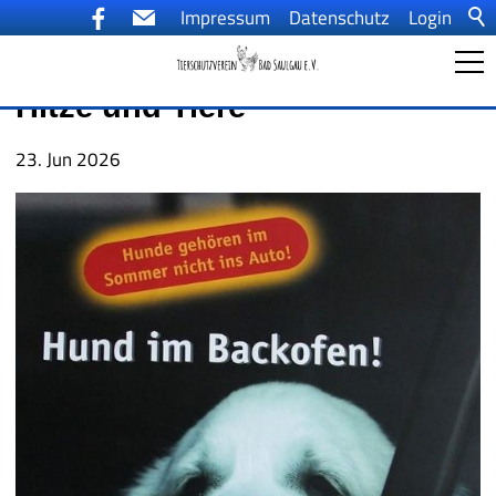
Impressum
Datenschutz
Login
Hitze und Tiere
Startseite
23. Jun 2026
Ein Tier kommt ins Haus
Aktuelles
Tiervermittlung
Der Tierschutzverein