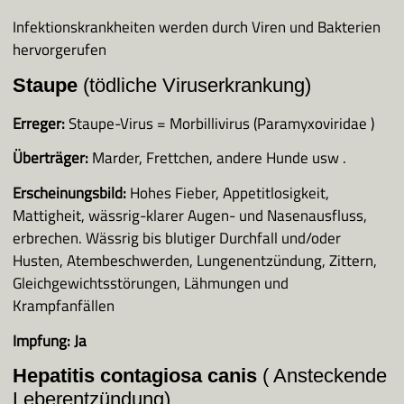
Tierheim Sigmaringen
Infektionskrankheiten werden durch Viren und Bakterien
hervorgerufen
Nestle Bad Saulgau
Staupe
(tödliche Viruserkrankung)
Erreger:
Staupe-Virus = Morbillivirus (Paramyxoviridae )
Häufig gestellte Fragen
Überträger:
Marder, Frettchen, andere Hunde usw .
Erscheinungsbild:
Hohes Fieber, Appetitlosigkeit,
Wissenswertes
Mattigheit, wässrig-klarer Augen- und Nasenausfluss,
Hunde
erbrechen. Wässrig bis blutiger Durchfall und/oder
Kastration der Hündin
Husten, Atembeschwerden, Lungenentzündung, Zittern,
Katzen
Gleichgewichtsstörungen, Lähmungen und
Krankheiten
Krampfanfällen
Gassigeher
Impfung:
Ja
Hepatitis contagiosa canis
( Ansteckende
Leberentzündung)