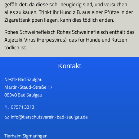
gefährdet, da diese sehr neugierig sind, und versuchen
alles zu kauen. Trinkt ihr Hund z.B. aus einer Pfütze in der
Zigarettenkippen liegen, kann dies tödlich enden.
Rohes Schweinefleisch Rohes Schweinefleisch enthält das
Aujetzki-Virus (Herpesvirus), das für Hunde und Katzen
tödlich ist.
Kontakt
Nestle Bad Saulgau
Martin-Staud-Straße 17
88348 Bad Saulgau
07571 3313
nf
t
rsch
tzv
r
n-b
d-s
lg
d
Tierheim Sigmaringen