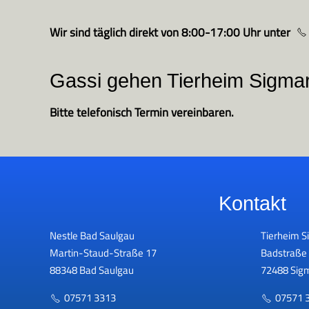
Wir sind täglich direkt von 8:00-17:00 Uhr unter
Gassi gehen Tierheim Sigma
Bitte telefonisch Termin vereinbaren.
Kontakt
Nestle Bad Saulgau
Tierheim S
Martin-Staud-Straße 17
Badstraße
88348 Bad Saulgau
72488 Sig
07571 3313
07571 