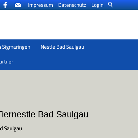
Impressum
Datenschutz
Login
m Sigmaringen
Nestle Bad Saulgau
artner
Tiernestle Bad Saulgau
ad Saulgau