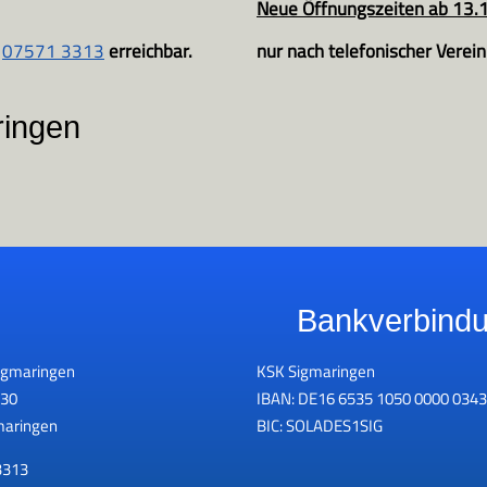
Neue Öffnungszeiten ab 13.
07571 3313
erreichbar.
nur nach telefonischer Verei
ringen
Bankverbind
igmaringen
KSK Sigmaringen
 30
IBAN: DE16 6535 1050 0000 0343
maringen
BIC: SOLADES1SIG
3313