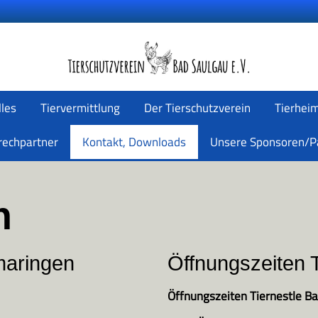
lles
Tiervermittlung
Der Tierschutzverein
Tierhei
rechpartner
Kontakt, Downloads
Unsere Sponsoren/P
en
maringen
Öffnungszeiten 
Öffnungszeiten Tiernestle B