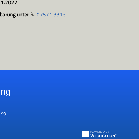
11.2022
nbarung unter
07571 3313
ung
 99