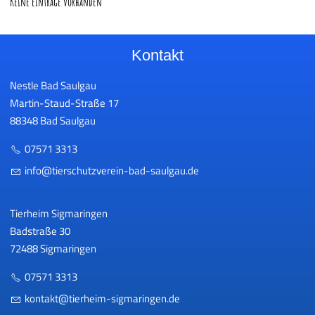
Keine Einträge vorhanden
Kontakt
Nestle Bad Saulgau
Martin-Staud-Straße 17
88348 Bad Saulgau
07571 3313
nf
t
rsch
tzv
r
n-b
d-s
lg
d
Tierheim Sigmaringen
Badstraße 30
72488 Sigmaringen
07571 3313
k
nt
kt
t
rh
m-s
gm
r
ng
n
d